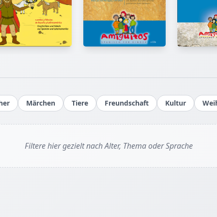
sie sich mit interkulturellem Verständnis, vor allem we
selber in anderen Kulturen gelebt hat und sehr gerne 
hat ihren Bachelor an der Mount Holyoke College in 
erworben und u.a. an der Ludwig Maximilians Univers
Hedise Kekilli
München und an der Universität Köln weiter studiert
Illustratorin
Gürz Abay spricht fließend deutsch, englisch, türkis
Hedise Kekilli ist Illustratorin.
französisch. Sie lebt in Köln mit ihrem Mann und zwe
Töchtern.
her
Märchen
Tiere
Freundschaft
Kultur
Wei
In den War
Filtere hier gezielt nach Alter, Thema oder Sprache