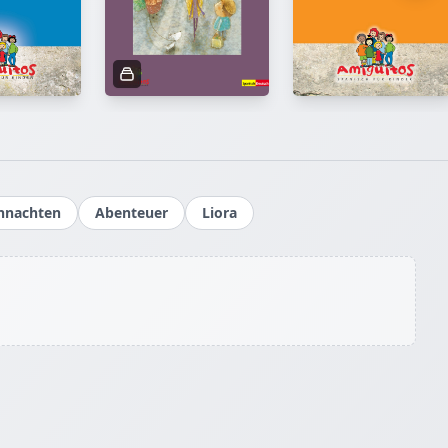
il sie
reist. Sie
den USA
ität in
. Frau
ch und
i
hnachten
Abenteuer
Liora
enkorb