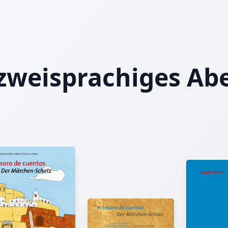
zweisprachiges Ab
Arzu Gürz Abay, Hedise Kekilli
Arzu Gürz Abay
Autorin
Arzu Gürz Abay ist 1972 als Tochter eines türkischen
Diplomaten in Berlin geboren. Seit ihrer Kindheit bes